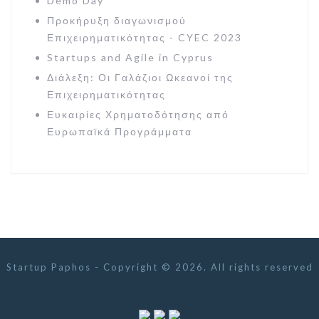
Demo Day
Προκήρυξη διαγωνισμού
Επιχειρηματικότητας - CYEC 2023
Startups and Agile in Cyprus
Διάλεξη: Οι Γαλάζιοι Ωκεανοί της
Επιχειρηµατικότητας
Ευκαιρίες Χρηματοδότησης από
Ευρωπαϊκά Προγράμματα
Startup Paphos - Copyright © 2026. All rights reserved