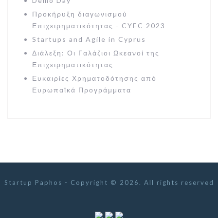
Demo Day
Προκήρυξη διαγωνισμού
Επιχειρηματικότητας - CYEC 2023
Startups and Agile in Cyprus
Διάλεξη: Οι Γαλάζιοι Ωκεανοί της
Επιχειρηµατικότητας
Ευκαιρίες Χρηματοδότησης από
Ευρωπαϊκά Προγράμματα
Startup Paphos - Copyright © 2026. All rights reserved